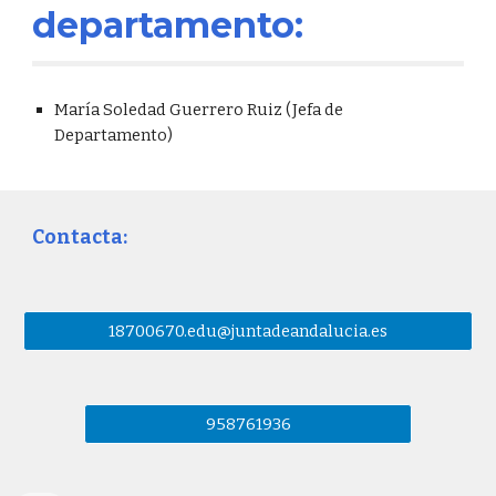
departamento:
María Soledad Guerrero Ruiz
(Je
fa
de
Departamento)
Contacta:
18700670.edu@juntadeandalucia.es
958761936